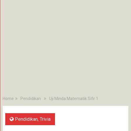
Home
Pendidikan
Uji Minda Matematik Sifir 1
Pendidikan
,
Trivia