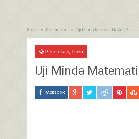
Home
Pendidikan
Uji Minda Matematik Sifir 4
Pendidikan
,
Trivia
Uji Minda Matematik
FACEBOOK